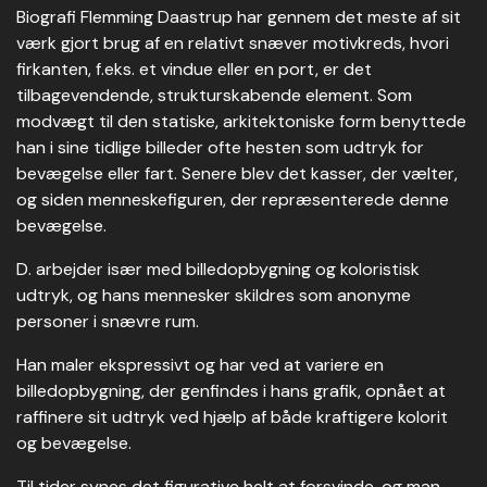
Biografi Flemming Daastrup har gennem det meste af sit
værk gjort brug af en relativt snæver motivkreds, hvori
firkanten, f.eks. et vindue eller en port, er det
tilbagevendende, strukturskabende element. Som
modvægt til den statiske, arkitektoniske form benyttede
han i sine tidlige billeder ofte hesten som udtryk for
bevægelse eller fart. Senere blev det kasser, der vælter,
og siden menneskefiguren, der repræsenterede denne
bevægelse.
D. arbejder især med billedopbygning og koloristisk
udtryk, og hans mennesker skildres som anonyme
personer i snævre rum.
Han maler ekspressivt og har ved at variere en
billedopbygning, der genfindes i hans grafik, opnået at
raffinere sit udtryk ved hjælp af både kraftigere kolorit
og bevægelse.
Til tider synes det figurative helt at forsvinde, og man