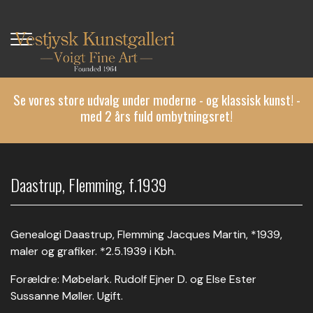
Gå
til
hovedindhold
Se vores store udvalg under moderne - og klassisk kunst! -
med 2 års fuld ombytningsret!
Daastrup, Flemming, f.1939
Genealogi Daastrup, Flemming Jacques Martin, *1939,
maler og grafiker. *2.5.1939 i Kbh.
Forældre: Møbelark. Rudolf Ejner D. og Else Ester
Sussanne Møller. Ugift.