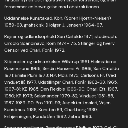
fornemmer en bevægelse mod abstraktionen.
Uddannelse Kunstakad. Kbh. (Søren Hjorth-Nielsen)
1959-63, grafisk sk. (Holger J. Jensen) 1964-67.
Rejser og udlandsophold San Cataldo 1971; studieoph.
Circolo Scandinavo, Rom 1974- 75. Stillinger og hverv
Censor ved Charl. Forår 1972.
Stipendier og udmærkelser Wilstrup 1961; Hielmstierne-
Rosencrone 1966; Serdin Hansens Pr. 1968; San Cataldo
1971; Emilie Plum 1973; N.P. Mols 1973; Carlsons Pr. (Ved
vinduet III) 1977. Udstillinger Charl. Forår 1962-63, 1965,
1967-81; KE 1965; Den Flexible 1966-90; Charl. Eft. 1967,
1980; KP 1973; Salamander 1979-82; Vinduet 1981-85,
1987, 1989-90; Pro 1991-93; Aspekter i maleri, Vejen
Kunstmus. 1986; Kunsten 89, Charl.borg 1989;
Enhjørningen, Rundetårn 1992; Zebra 1993.
Separatudstillinger: Brøndbyernes Rådhus 1972; Gal. Gl.