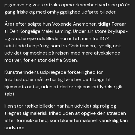
pigenavn og vakte straks opmærksomhed ved sine på én
gang friske og med omhyggelighed udførte billeder.
Året efter solgte hun Voxende Anemoner, tidligt Foraar
til Den Kongelige Malerisamling. Under sin store bryllups-
og studierejse udstillede hun intet, men fra 1874
udstillede hun på ny, som fru Christensen, tydelig nok
udviklet og modnet på rejsen, med mere afvekslende
motiver, for en stor del fra Syden.
Kunstnerindens udprægede forkærlighed for
friluftsstudier måtte hurtig føre hende tilbage til
hjemmets natur, uden at derfor rejsens indflydelse gik
tabt.
Ii en stor række billeder har hun udviklet sig rolig og
tilegnet sig malerisk frihed uden at opgive den stræben
efter formsikkerhed, som blomstermaleriet vanskelig kan
undvære.