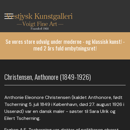
Gå
til
hovedindhold
Se vores store udvalg under moderne - og klassisk kunst! -
med 2 års fuld ombytningsret!
Christensen, Anthonore (1849-1926)
Anthonie Eleonore Christensen (kaldet Anthonore, født
Tscherning 5. juli 1849 i København, død 27. august 1926 i
Usserød) var en dansk maler - søster til Sara Ulrik og
Eilert Tscherning.
Frøken A.E. Tscherning var datter af politikeren oberst