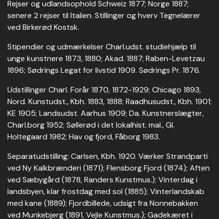
Rejser og udlandsophold Schweiz 1877; Norge 1887;
senere 2 rejser til Italien. Stillinger og hverv Tegnelærer
ved Birkerød Kostsk.
Stipendier og udmærkelser Charl.udst. studiehjælp til
unge kunstnere 1873, 1880; Akad. 1887; Raben-Levetzau
1896; Sødrings Legat for livstid 1909. Sødrings Pr. 1876.
Udstillinger Charl. Forår 1870, 1872-1929; Chicago 1893,
Nord. Kunstudst., Kbh. 1883, 1888; Raadhusudst., Kbh. 1901;
KE 1905; Landsudst. Aarhus 1909; Da. Kunstnerslægter,
Charl.borg 1952; Søllerød i det lokalhist. mal., Gl.
Holtegaard 1982; Hav og fjord, Fåborg 1983.
Separatudstilling: Carlsen, Kbh. 1920. Værker Strandparti
ved Ny Kalkbrænderi (1871); Flensborg Fjord (1874); Aften
ved Sæbygård (1878, Randers Kunstmus.); Vinterdag i
landsbyen, klar frostdag med sol (1885); Vinterlandskab
med kane (1889); Fjordbillede, udsigt fra Nonnebakken
ved Munkebjerg (1891, Vejle Kunstmus.); Gadekæret i