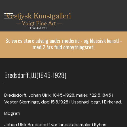
Gå
til
hovedindhold
Se vores store udvalg under moderne - og klassisk kunst! -
med 2 års fuld ombytningsret!
Bredsdorff.J.U(1845-1928)
Bredsdorff, Johan Ulrik, 1845-1928, maler. *22.5.1845 i
Vester Skerninge, død.15.8.1928 i Usserød, begr. i Birkerød.
Biografi
Johan Ulrik Bredsdorff var landskabsmaler i Kyhns