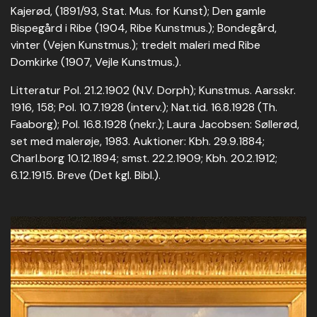
Kajerød, (1891/93, Stat. Mus. for Kunst); Den gamle
Bispegård i Ribe (1904, Ribe Kunstmus.); Bondegård,
vinter (Vejen Kunstmus.); tredelt maleri med Ribe
Domkirke (1907, Vejle Kunstmus.).
Litteratur Pol. 21.2.1902 (N.V. Dorph); Kunstmus. Aarsskr.
1916, 158; Pol. 10.7.1928 (interv.); Nat.tid. 16.8.1928 (Th.
Faaborg); Pol. 16.8.1928 (nekr.); Laura Jacobsen: Søllerød,
set med malerøje, 1983. Auktioner: Kbh. 29.9.1884;
Charl.borg 10.12.1894; smst. 22.2.1909; Kbh. 20.2.1912;
6.12.1915. Breve (Det kgl. Bibl.).