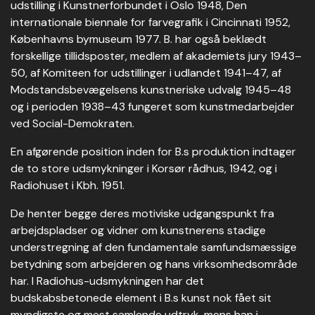
udstilling i Kunstnerforbundet i Oslo 1948, Den
internationale biennale for farvegrafik i Cincinnati 1952,
Københavns bymuseum 1977. B. har også beklædt
forskellige tillidsposter, medlem af akademiets jury 1943–
50, af Komiteen for udstillinger i udlandet 1941–47, af
Modstandsbevægelsens kunstneriske udvalg 1945–48
og i perioden 1938–43 fungeret som kunstmedarbejder
ved Social-Demokraten.
En afgørende position inden for B.s produktion indtager
de to store udsmykninger i Korsør rådhus, 1942, og i
Radiohuset i Kbh. 1951.
De henter begge deres motiviske udgangspunkt fra
arbejdspladser og vidner om kunstnerens stadige
understregning af den fundamentale samfundsmæssige
betydning som arbejderen og hans virksomhedsområde
har. I Radiohus-udsmykningen har det
budskabsbetonede element i B.s kunst nok fået sit
myndigste og mest samlende udtryk, mens han i