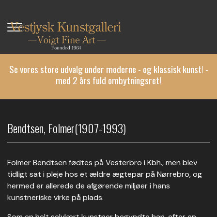
Gå
til
hovedindhold
Se vores store udvalg under moderne - og klassisk kunst! -
med 2 års fuld ombytningsret!
Bendtsen, Folmer(1907-1993)
Folmer Bendtsen fødtes på Vesterbro i Kbh., men blev
tidligt sat i pleje hos et ældre ægtepar på Nørrebro, og
hermed er allerede de afgørende miljøer i hans
kunstneriske virke på plads.
Som en helt selvlært kunstner begyndte han, efter en