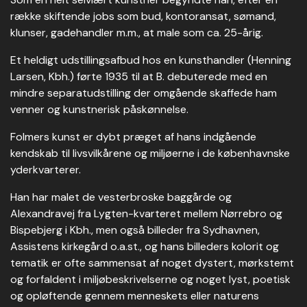
række skiftende jobs som bud, kontoransat, sømand,
klunser, gadehandler m.m., at male som ca. 25-årig.
Et heldigt udstillingsafbud hos en kunsthandler (Henning
Larsen, Kbh.) førte 1935 til at B. debuterede med en
mindre separatudstilling der omgående skaffede ham
venner og kunstnerisk påskønnelse.
Folmers kunst er dybt præget af hans indgående
kendskab til livsvilkårene og miljøerne i de københavnske
yderkvarterer.
Han har malet de vesterbroske baggårde og
Alexandravej fra Lygten-kvarteret mellem Nørrebro og
Bispebjerg i Kbh., men også billeder fra Sydhavnen,
Assistens kirkegård o.a.st., og hans billeders kolorit og
tematik er ofte sammensat af noget dystert, mørkstemt
og forfaldent i miljøbeskrivelserne og noget lyst, poetisk
og opløftende gennem menneskets eller naturens