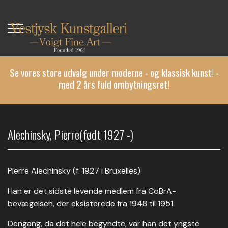
Gå
til
hovedindhold
Se vores store udvalg under moderne - og klassisk kunst! -
med 2 års fuld ombytningsret!
Alechinsky, Pierre(født 1927 -)
Pierre Alechinsky (f. 1927 i Bruxelles).
Han er det sidste levende medlem fra CoBrA-
bevægelsen, der eksisterede fra 1948 til 1951.
Dengang, da det hele begyndte, var han det yngste