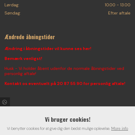
Lørdag:
10.00 - 13.00
Søndag:
Efter aftale
Ændrede åbningstider
Ændring i åbningstider vil kunne ses her!
Bemærk venligst!
Husk - Vi holder åbent udenfor de normale åbningstider ved
personlig aftale!
Kontakt os eventuelt på
20 87 55 90
for personlig aftale!
Find os på Facebook & Instagram!
Vi bruger cookies!
Følg med i vores seneste aktiviter, konkurrencer, og alt hvad
Vi benytter cookies for at give dig den bedst mulige oplevelse.
der foregår hos Vestjysk Kunstgalleri - Voigt Fine Art
More info