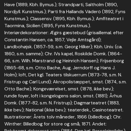
Have (1889, Kbh. Bymus.); Strandparti, Saltholm (1890,
Nordjyll. Kunstmus.); Parti fra Hallands Väderö (1892, Fyns
Kunstmus.); Classensv. (1895, Kbh. Bymus.); Amfiteatret i
Taormina, Sicilien (1895, Fyns Kunstmus.).
Interiørdekorationer: Ægirs gæstebud (grisaillemal. efter
Constantin Hansen, ca. 1857, Vejle Amtsgård);
Landbohøjsk. (1857-59, s.m. Georg Hilker); Kbh. Univ. (ca.
1860, s.m. samme); Chr. IVs kapel, Roskilde Domk. (1864-
66, s.m. Wilh. Marstrand og Heinrich Hansen); Frijsenborg
(1865-68, s.m. Otto Bache, Aug. Jerndorff og Hans J.
Holm); loft, Det kgl. Teaters tilskuerrum (1873-78, s.m. N.
Fristrup og Carl Lund); Akropolistæppet, smst. (1874, s.m.
Otto Bache); Kongeværelset, smst. (1878, ikke bev.);
runde foyer, loft i kongelogens salon, smst. (1881); Århus
Domk. (1877-82, s.m. N. Fristrup); Dagmarteatret (1883,
ikke bev.); National (ikke bev.); teaterdek., Casinoteatret.
Illustrationer: Årets tolv måneder, 1866 (billedbog); Chr.
Winther: Billedbog for store og små, 1871. Andet:
Polykromt dekoreret vase (1884, Den kgl. Porcelainsfabr.).