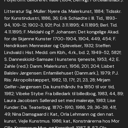
Litteratur Sig. Müller: Nyere da. Malerkunst, 1884; Tidsskr.
for Kunstindustri, 1886, 36; Erik Schiødte i: Ill. Tid., 1893-
94, 109-12; 1902-3, 92f; Pol. 3.11.1895; 4.11.1895; Berl. Tid.
4.11.1895; F. Meldahl og P. Johansen: Det kongelige Akad.
for de Skjønne Kunster 1700-1904, 1904, 449, 454; F.
Hendriksen: Mennesker og Oplevelser, 1932; Steffen
Lindvald i: Hist. Medd. om Kbh., 4.rk., bd. 2, 1949-52, 582f;
S. Danneskiold-Samsøe: I kunstens tjeneste, 1953, 42; E.
Zahle (red.): Danm. Malerkunst, 1956, 201, 204; Lisbet
Balslev Jørgensen: Enfamiliehuset (Danm.ark.), 1979; P.J.
Riis: Akropolistæppet, 1982, 13, 17f, 21, 23, 28; Mirjam
Gelfer-Jørgensen: Da. kunsthåndv. fra 1850 til vor tid,
1982; Vibeke Stybe: Fra billedark til billedbog, 1983, 44, 89;
Laura Jacobsen: Søllerød set med malerøje, 1983; Lise
Funder: Da. Teaterbyg. 1870-1910, 1986, 29, 36-39, 41f,
49; Nina Damsgaard i: Kat., Orla Lehmann og den nat.
kunst, Vejle Kunstmus. 1986; kat., Konstnärerna hos Mor
Cilla, Krapperup Mus. og Konsthall, 1987, 8, 57; Ole