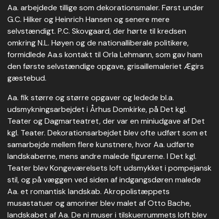
Aa. arbejdede tillige som dekorationsmaler. Først under
G.C. Hilker og Heinrich Hansen og senere mere
selvstændigt. P.C. Skovgaard, der hørte til kredsen
omkring N.L. Høyen og de nationalliberale politikere,
formidlede Aa.s kontakt til Orla Lehmann, som gav ham
den første selvstændige opgave, grisaillemaleriet Ægirs
gæstebud.
Aa. fik større og større opgaver og ledede bl.a.
udsmykningsarbejdet i Århus Domkirke, på Det kgl.
Teater og Dagmarteatret, der var en miniudgave af Det
kgl. Teater. Dekorationsarbejdet blev ofte udført som et
samarbejde mellem flere kunstnere, hvor Aa. udførte
landskaberne, mens andre malede figurerne. I Det kgl.
Teater blev Kongeværelsets loft udsmykket i pompejansk
stil, og på væggen ved siden af indgangsdøren malede
Aa. et romantisk landskab. Akropolistæppets
musastatuer og amoriner blev malet af Otto Bache,
landskabet af Aa. De ni muser i tilskuerrummets loft blev