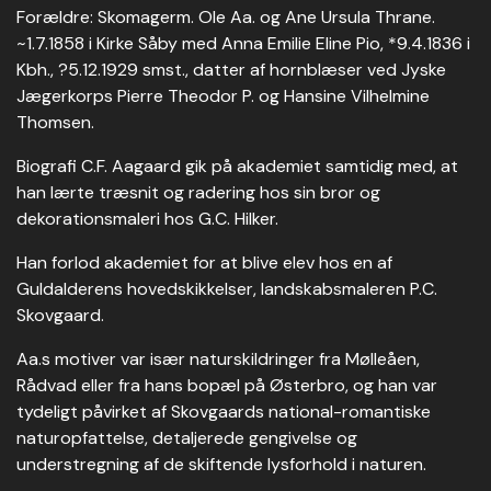
Forældre: Skomagerm. Ole Aa. og Ane Ursula Thrane.
~1.7.1858 i Kirke Såby med Anna Emilie Eline Pio, *9.4.1836 i
Kbh., ?5.12.1929 smst., datter af hornblæser ved Jyske
Jægerkorps Pierre Theodor P. og Hansine Vilhelmine
Thomsen.
Biografi C.F. Aagaard gik på akademiet samtidig med, at
han lærte træsnit og radering hos sin bror og
dekorationsmaleri hos G.C. Hilker.
Han forlod akademiet for at blive elev hos en af
Guldalderens hovedskikkelser, landskabsmaleren P.C.
Skovgaard.
Aa.s motiver var især naturskildringer fra Mølleåen,
Rådvad eller fra hans bopæl på Østerbro, og han var
tydeligt påvirket af Skovgaards national-romantiske
naturopfattelse, detaljerede gengivelse og
understregning af de skiftende lysforhold i naturen.