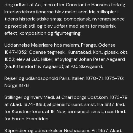
dog udført af Aa., men efter Constantin Hansens forlæg.
Interiørdekorationerne blev malet som frie stilkopier i
tidens historicistiske smag, pompejansk, nyrenæssance
og nordisk stil, og blev udført med sans for malerisk
effekt, komposition og figurtegning.
Uddannelse Malerlære hos malerm. Prange, Odense
1847-1852; Odense tegnesk.; Kunstakad. Kbh., gipssk. okt.
1852; elev af G.C. Hilker; af xylograf Johan Peter Aagaard
(Fa. Kittendorff & Aagaard); af P.C. Skovgaard.
Rejser og udlandsophold Paris, Italien 1870-71, 1875-76;
Norge 1876.
Stillinger og hverv Medl. af Charl.borgs Udst.kom. 1873-79;
af Akad. 1874-1883; af plenarforsaml. smst. fra 1887; fmd.
for Kunstnerforen. af 18. Nov.; æresmedl. smst.; næstfmd.
for Foren. Fremtiden.
Stipendier og udmærkelser Neuhausens Pr. 1857; Akad.