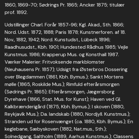
1860, 1869-70; Sødrings Pr. 1865; Ancker 1875; titulær
prof. 1892.
Udstillinger Charl. Forår 1857-96; Kgl. Akad., Sth. 1866;
Nord. Udst. 1872, 1888; Paris 1878; Kunstnerforen. af 18.
Nov., 1882, 1942; Nord. Kunstudst., Lübeck 1896;
Raadhusudst., Kbh. 1901; Hundested Rådhus 1985; Vejle
Kunstmus. 1986; Krapperup Mus. og Konsthall 1987.
Værker Malerier: Fritvoksende markblomster
(Neuhausens Pr. 1857); Udsigt fra Østerbros Dossering
over Blegdammen (1861, Kbh. Bymus.); Sankt Mortens
mølle (1865, Roskilde Mus.); Rimfuld efterårsmorgen
(Sødrings Pr. 1865); Efterårsmorgen, Jægersborg
Dyrehave (1866, Stat. Mus. for Kunst); Haven ved Gl.
Kalkbrænderigård (1875, Kbh. Bymus.); I skoven (1880,
Reykjavík Mus.); Da. landskab (1880, Nordjyll. Kunstmus.);
Stranden ud for Rosenvænget (ca. 1880, Kbh. Bymus.); En
keglebane, Sæbyskoven (1882, Nat.mus., Sth.);
Solnedgang, Saltholm (1889, Aarhus Kunstmus.); Classens