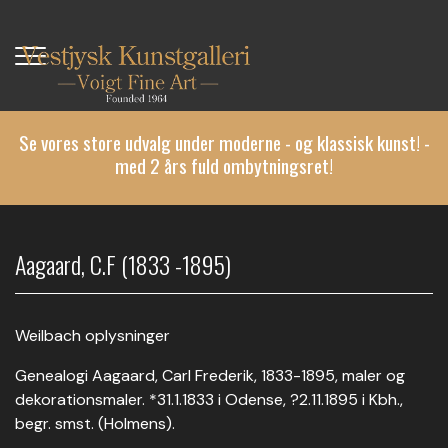
Gå
til
hovedindhold
Se vores store udvalg under moderne - og klassisk kunst! -
med 2 års fuld ombytningsret!
Aagaard, C.F (1833 -1895)
Weilbach oplysninger
Genealogi Aagaard, Carl Frederik, 1833-1895, maler og
dekorationsmaler. *31.1.1833 i Odense, ?2.11.1895 i Kbh.,
begr. smst. (Holmens).