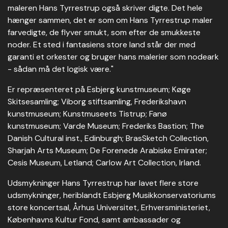
maleren Hans Tyrrestrup også skriver digte. Det hele
hænger sammen, det er som om Hans Tyrrestrup maler
farvedigte, de flyver smukt, som efter de smukkeste
noder. Et sted i fantasiens store land står der med
garanti et orkester og bruger hans malerier som nodeark
- sådan må det logisk være."
Er repræsenteret på Esbjerg kunstmuseum; Køge
Skitsesamling; Viborg stiftsamling, Frederikshavn
kunstmuseum; Kunstmuseets Tistrup; Fanø
kunstmuseum; Varde Museum; Frederiks Bastion; The
Danish Cultural inst., Edinburgh; BrasSketch Collection,
Sharjah Arts Museum; De Forenede Arabiske Emirater;
Cesis Museum, Letland; Carlow Art Collection, Irland.
Udsmykninger Hans Tyrrestrup har lavet flere store
udsmykninger, heriblandt Esbjerg Musikkonservatoriums
store koncertsal, Århus Universitet, Erhversministeriet,
Københavns Kultur Fond, samt ambassader og