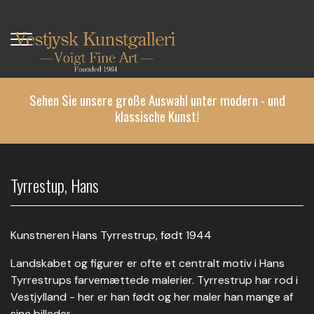
Direkt
zum
Inhalt
Sehen Sie unsere große Auswahl unter modern - und
klassische Kunst!
Tyrrestup, Hans
Kunstneren Hans Tyrrestrup, født 1944
Landskabet og figurer er ofte et centralt motiv i Hans
Tyrrestrups farvemættede malerier. Tyrrestrup har rod i
Vestjylland - her er han født og her maler han mange af
sine billeder.