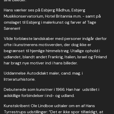
Hans værker ses på Esbjerg Rådhus, Esbjerg
Musikkonservatorium, Hotel Britannia m.m. - samt på
omslaget til Esbjerg i malerkunst og farver af Tage
Sørenen!
Vilde forblæste landskaber med personer indgår derfor
ofte i kunstnerens motivverden, der dog ikke er
begrænset til hjemlige himmelstrøg. Utallige ophold i
udlandet, blandt andet Frankrig, Italien, Israel og Finland
har bragt nye motiver ind i hans billeder.
Uddannelse Autodidakt maler, cand. mag. i
litteraturhistorie.
Debuterede som kunstner i 1966. Han har udstillet i
adskillige forbindelser i ind- og udland.
Kunstskribent Ole Lindboe udtaler om en af Hans
Tyrrestrups udstillinger: ”Det er ikke spor tilfældigt, at