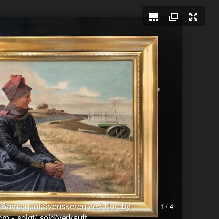
fra &amp;quot;Svenskeren ved Nordby,
1 / 4
cm - solgt/ sold/verkauft