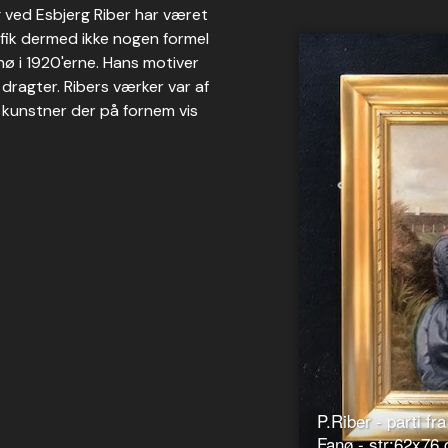
rg ved Esbjerg Riber har været
fik dermed ikke nogen formel
nø i 1920'erne. Hans motiver
ø dragter. Ribers værker var af
n kunstner der på fornem vis
P.Riber - parti 
Fanø - str:62x76 