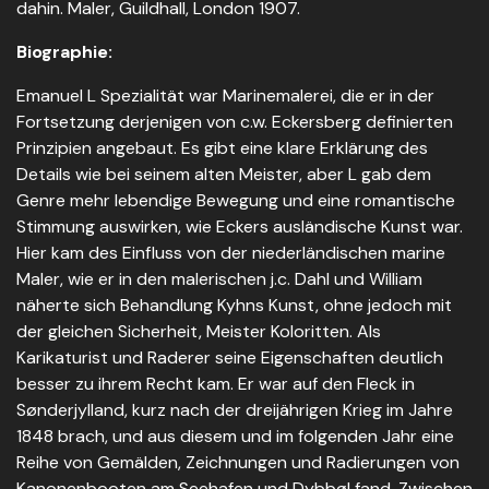
dahin. Maler, Guildhall, London 1907.
Biographie:
Emanuel L Spezialität war Marinemalerei, die er in der
Fortsetzung derjenigen von c.w. Eckersberg definierten
Prinzipien angebaut. Es gibt eine klare Erklärung des
Details wie bei seinem alten Meister, aber L gab dem
Genre mehr lebendige Bewegung und eine romantische
Stimmung auswirken, wie Eckers ausländische Kunst war.
Hier kam des Einfluss von der niederländischen marine
Maler, wie er in den malerischen j.c. Dahl und William
näherte sich Behandlung Kyhns Kunst, ohne jedoch mit
der gleichen Sicherheit, Meister Koloritten. Als
Karikaturist und Raderer seine Eigenschaften deutlich
besser zu ihrem Recht kam. Er war auf den Fleck in
Sønderjylland, kurz nach der dreijährigen Krieg im Jahre
1848 brach, und aus diesem und im folgenden Jahr eine
Reihe von Gemälden, Zeichnungen und Radierungen von
Kanonenbooten am Seehafen und Dybbøl fand. Zwischen