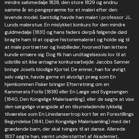
mindre sølvmedalje 1828, den store 1829 og endnu
samme år en pengepræmie for et maleri efter den
levende model. Samtidig havde han malet i professor J.L.
Lunds malerstue. En mislykket konkurs for den mindre
guldmedalje (1831) og hans faders derpå følgende død
bragte ham til at opgive historiemaleriet og holde sig til
at male portrætter og livsbilleder, hvorved han lettere
kunde ernære sig. Dog fik han undtagelsesvis lov til at
udstille sit ikke antagne konkursarbejde: Jacobs Sønner
bringe Josefs blodige Kjortel. De emner, han for øvrigt
selv valgte, havde gerne et alvorligt præg som En
hjemkommen Fisker bringer Efterretning om en
Kammerats Forlis (1838) eller En Læge ved Sygesengen
(1840, Den Kongelige Malerisamling), eller de søgte at vise
den sørgelige vrangside af en tilsyneladende lykkelig
tilværelse som En Linedansertrop kort før en Forestillings
Begyndelse (1841, Den Kongelige Malerisamling) med det
grædende barn, der skal tvinges til at danse. Allerede
1837 søgte han, varmt understøttet af Akademiet,