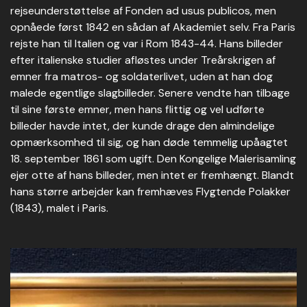
rejseunderstøttelse af Fonden ad usus publicos, men
opnåede først 1842 en sådan af Akademiet selv. Fra Paris
rejste han til Italien og var i Rom 1843-44. Hans billeder
efter italienske studier afløstes under Treårskrigen af
emner fra matros- og soldaterlivet, uden at han dog
malede egentlige slagbilleder. Senere vendte han tilbage
til sine første emner, men hans flittig og vel udførte
billeder havde intet, der kunde drage den almindelige
opmærksomhed til sig, og han døde temmelig upåagtet
18. september 1861 som ugift. Den Kongelige Malerisamling
ejer otte af hans billeder, men intet er fremhængt. Blandt
hans større arbejder kan fremhæves Flygtende Polakker
(1843), malet i Paris.