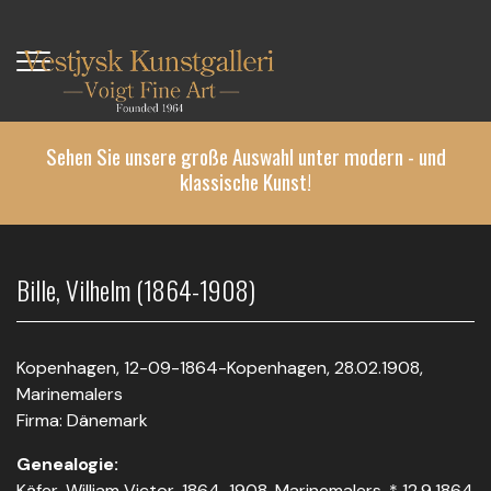
Direkt
zum
Inhalt
Sehen Sie unsere große Auswahl unter modern - und
klassische Kunst!
Bille, Vilhelm (1864-1908)
Kopenhagen, 12-09-1864-Kopenhagen, 28.02.1908,
Marinemalers
Firma: Dänemark
Genealogie:
Käfer, William Victor, 1864-1908, Marinemalers. * 12.9.1864